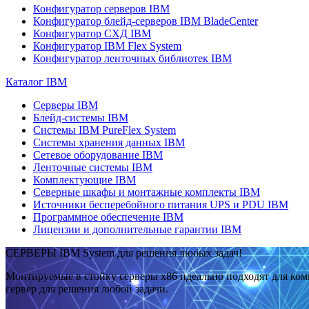
Конфигуратор серверов IBM
Конфигуратор блейд-серверов IBM BladeCenter
Конфигуратор СХД IBM
Конфигуратор IBM Flex System
Конфигуратор ленточных библиотек IBM
Каталог IBM
Серверы IBM
Блейд-системы IBM
Системы IBM PureFlex System
Системы хранения данных IBM
Сетевое оборудование IBM
Ленточные системы IBM
Комплектующие IBM
Северные шкафы и монтажные комплекты IBM
Источники бесперебойного питания UPS и PDU IBM
Программное обеспечение IBM
Лицензии и дополнительные гарантии IBM
СЕРВЕРЫ IBM System для решения любых задач!
Монтируемые в стойку серверы x86 идеально подходят для ко
сервер для решения любой задачи.