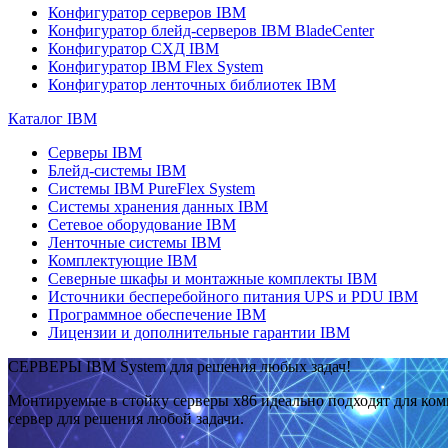
Конфигуратор серверов IBM
Конфигуратор блейд-серверов IBM BladeCenter
Конфигуратор СХД IBM
Конфигуратор IBM Flex System
Конфигуратор ленточных библиотек IBM
Каталог IBM
Серверы IBM
Блейд-системы IBM
Системы IBM PureFlex System
Системы хранения данных IBM
Сетевое оборудование IBM
Ленточные системы IBM
Комплектующие IBM
Северные шкафы и монтажные комплекты IBM
Источники бесперебойного питания UPS и PDU IBM
Программное обеспечение IBM
Лицензии и дополнительные гарантии IBM
СЕРВЕРЫ IBM System для решения любых задач!
Монтируемые в стойку серверы x86 идеально подходят для ко
сервер для решения любой задачи.