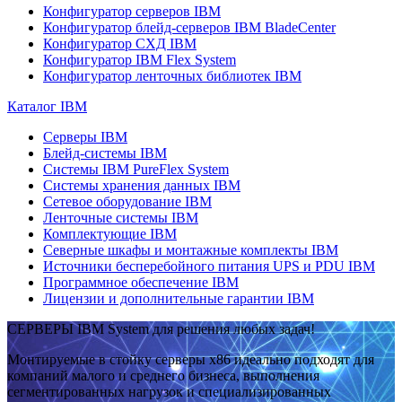
Конфигуратор серверов IBM
Конфигуратор блейд-серверов IBM BladeCenter
Конфигуратор СХД IBM
Конфигуратор IBM Flex System
Конфигуратор ленточных библиотек IBM
Каталог IBM
Серверы IBM
Блейд-системы IBM
Системы IBM PureFlex System
Системы хранения данных IBM
Сетевое оборудование IBM
Ленточные системы IBM
Комплектующие IBM
Северные шкафы и монтажные комплекты IBM
Источники бесперебойного питания UPS и PDU IBM
Программное обеспечение IBM
Лицензии и дополнительные гарантии IBM
СЕРВЕРЫ IBM System для решения любых задач!
Монтируемые в стойку серверы x86 идеально подходят для
компаний малого и среднего бизнеса, выполнения
сегментированных нагрузок и специализированных