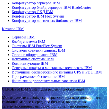
Конфигуратор серверов IBM
Конфигуратор блейд-серверов IBM BladeCenter
Конфигуратор СХД IBM
Конфигуратор IBM Flex System
Конфигуратор ленточных библиотек IBM
Каталог IBM
Серверы IBM
Блейд-системы IBM
Системы IBM PureFlex System
Системы хранения данных IBM
Сетевое оборудование IBM
Ленточные системы IBM
Комплектующие IBM
Северные шкафы и монтажные комплекты IBM
Источники бесперебойного питания UPS и PDU IBM
Программное обеспечение IBM
Лицензии и дополнительные гарантии IBM
СЕРВЕРЫ IBM System для решения любых задач!
Монтируемые в стойку серверы x86 идеально подходят для
компаний малого и среднего бизнеса, выполнения
сегментированных нагрузок и специализированных