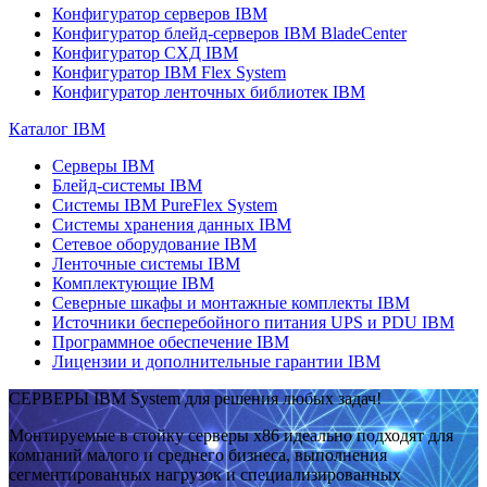
Конфигуратор серверов IBM
Конфигуратор блейд-серверов IBM BladeCenter
Конфигуратор СХД IBM
Конфигуратор IBM Flex System
Конфигуратор ленточных библиотек IBM
Каталог IBM
Серверы IBM
Блейд-системы IBM
Системы IBM PureFlex System
Системы хранения данных IBM
Сетевое оборудование IBM
Ленточные системы IBM
Комплектующие IBM
Северные шкафы и монтажные комплекты IBM
Источники бесперебойного питания UPS и PDU IBM
Программное обеспечение IBM
Лицензии и дополнительные гарантии IBM
СЕРВЕРЫ IBM System для решения любых задач!
Монтируемые в стойку серверы x86 идеально подходят для
компаний малого и среднего бизнеса, выполнения
сегментированных нагрузок и специализированных