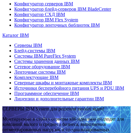
Конфигуратор серверов IBM
Конфигуратор блейд-серверов IBM BladeCenter
Конфигуратор СХД IBM
Конфигуратор IBM Flex System
Конфигуратор ленточных библиотек IBM
Каталог IBM
Серверы IBM
Блейд-системы IBM
Системы IBM PureFlex System
Системы хранения данных IBM
Сетевое оборудование IBM
Ленточные системы IBM
Комплектующие IBM
Северные шкафы и монтажные комплекты IBM
Источники бесперебойного питания UPS и PDU IBM
Программное обеспечение IBM
Лицензии и дополнительные гарантии IBM
СЕРВЕРЫ IBM System для решения любых задач!
Монтируемые в стойку серверы x86 идеально подходят для
компаний малого и среднего бизнеса, выполнения
сегментированных нагрузок и специализированных