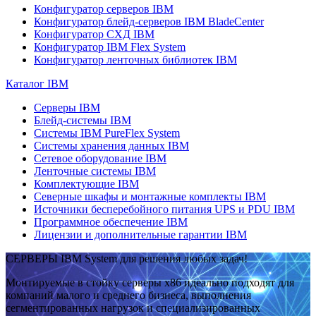
Конфигуратор серверов IBM
Конфигуратор блейд-серверов IBM BladeCenter
Конфигуратор СХД IBM
Конфигуратор IBM Flex System
Конфигуратор ленточных библиотек IBM
Каталог IBM
Серверы IBM
Блейд-системы IBM
Системы IBM PureFlex System
Системы хранения данных IBM
Сетевое оборудование IBM
Ленточные системы IBM
Комплектующие IBM
Северные шкафы и монтажные комплекты IBM
Источники бесперебойного питания UPS и PDU IBM
Программное обеспечение IBM
Лицензии и дополнительные гарантии IBM
СЕРВЕРЫ IBM System для решения любых задач!
Монтируемые в стойку серверы x86 идеально подходят для
компаний малого и среднего бизнеса, выполнения
сегментированных нагрузок и специализированных