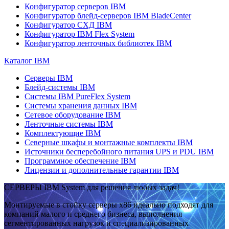
Конфигуратор серверов IBM
Конфигуратор блейд-серверов IBM BladeCenter
Конфигуратор СХД IBM
Конфигуратор IBM Flex System
Конфигуратор ленточных библиотек IBM
Каталог IBM
Серверы IBM
Блейд-системы IBM
Системы IBM PureFlex System
Системы хранения данных IBM
Сетевое оборудование IBM
Ленточные системы IBM
Комплектующие IBM
Северные шкафы и монтажные комплекты IBM
Источники бесперебойного питания UPS и PDU IBM
Программное обеспечение IBM
Лицензии и дополнительные гарантии IBM
СЕРВЕРЫ IBM System для решения любых задач!
Монтируемые в стойку серверы x86 идеально подходят для
компаний малого и среднего бизнеса, выполнения
сегментированных нагрузок и специализированных