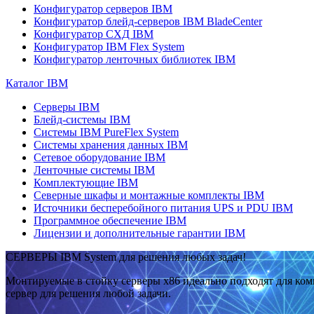
Конфигуратор серверов IBM
Конфигуратор блейд-серверов IBM BladeCenter
Конфигуратор СХД IBM
Конфигуратор IBM Flex System
Конфигуратор ленточных библиотек IBM
Каталог IBM
Серверы IBM
Блейд-системы IBM
Системы IBM PureFlex System
Системы хранения данных IBM
Сетевое оборудование IBM
Ленточные системы IBM
Комплектующие IBM
Северные шкафы и монтажные комплекты IBM
Источники бесперебойного питания UPS и PDU IBM
Программное обеспечение IBM
Лицензии и дополнительные гарантии IBM
СЕРВЕРЫ IBM System для решения любых задач!
Монтируемые в стойку серверы x86 идеально подходят для ко
сервер для решения любой задачи.