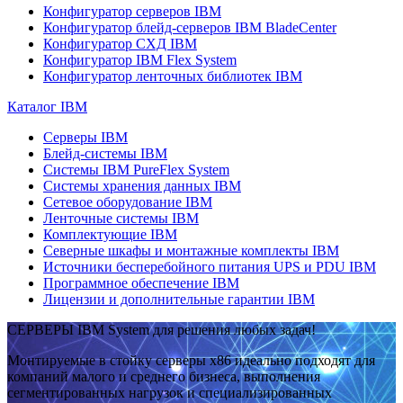
Конфигуратор серверов IBM
Конфигуратор блейд-серверов IBM BladeCenter
Конфигуратор СХД IBM
Конфигуратор IBM Flex System
Конфигуратор ленточных библиотек IBM
Каталог IBM
Серверы IBM
Блейд-системы IBM
Системы IBM PureFlex System
Системы хранения данных IBM
Сетевое оборудование IBM
Ленточные системы IBM
Комплектующие IBM
Северные шкафы и монтажные комплекты IBM
Источники бесперебойного питания UPS и PDU IBM
Программное обеспечение IBM
Лицензии и дополнительные гарантии IBM
СЕРВЕРЫ IBM System для решения любых задач!
Монтируемые в стойку серверы x86 идеально подходят для
компаний малого и среднего бизнеса, выполнения
сегментированных нагрузок и специализированных