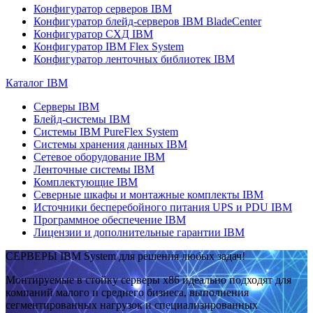
Конфигуратор серверов IBM
Конфигуратор блейд-серверов IBM BladeCenter
Конфигуратор СХД IBM
Конфигуратор IBM Flex System
Конфигуратор ленточных библиотек IBM
Каталог IBM
Серверы IBM
Блейд-системы IBM
Системы IBM PureFlex System
Системы хранения данных IBM
Сетевое оборудование IBM
Ленточные системы IBM
Комплектующие IBM
Северные шкафы и монтажные комплекты IBM
Источники бесперебойного питания UPS и PDU IBM
Программное обеспечение IBM
Лицензии и дополнительные гарантии IBM
СЕРВЕРЫ IBM System для решения любых задач!
Монтируемые в стойку серверы x86 идеально подходят для
компаний малого и среднего бизнеса, выполнения
сегментированных нагрузок и специализированных