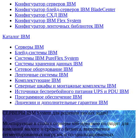
Конфигуратор серверов IBM
Конфигуратор блейд-серверов IBM BladeCenter
Конфигуратор СХД IBM
Конфигуратор IBM Flex System
Конфигуратор ленточных библиотек IBM
Каталог IBM
Серверы IBM
Блейд-системы IBM
Системы IBM PureFlex System
Системы хранения данных IBM
Сетевое оборудование IBM
Ленточные системы IBM
Комплектующие IBM
Северные шкафы и монтажные комплекты IBM
Источники бесперебойного питания UPS и PDU IBM
Программное обеспечение IBM
Лицензии и дополнительные гарантии IBM
СЕРВЕРЫ IBM System для решения любых задач!
Монтируемые в стойку серверы x86 идеально подходят для
компаний малого и среднего бизнеса, выполнения
сегментированных нагрузок и специализированных