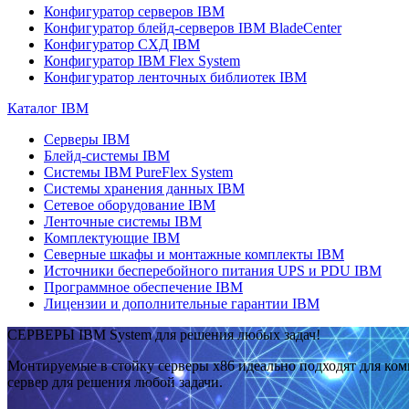
Конфигуратор серверов IBM
Конфигуратор блейд-серверов IBM BladeCenter
Конфигуратор СХД IBM
Конфигуратор IBM Flex System
Конфигуратор ленточных библиотек IBM
Каталог IBM
Серверы IBM
Блейд-системы IBM
Системы IBM PureFlex System
Системы хранения данных IBM
Сетевое оборудование IBM
Ленточные системы IBM
Комплектующие IBM
Северные шкафы и монтажные комплекты IBM
Источники бесперебойного питания UPS и PDU IBM
Программное обеспечение IBM
Лицензии и дополнительные гарантии IBM
СЕРВЕРЫ IBM System для решения любых задач!
Монтируемые в стойку серверы x86 идеально подходят для ко
сервер для решения любой задачи.