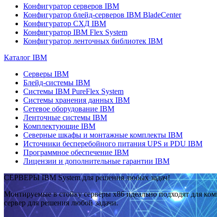
Конфигуратор серверов IBM
Конфигуратор блейд-серверов IBM BladeCenter
Конфигуратор СХД IBM
Конфигуратор IBM Flex System
Конфигуратор ленточных библиотек IBM
Каталог IBM
Серверы IBM
Блейд-системы IBM
Системы IBM PureFlex System
Системы хранения данных IBM
Сетевое оборудование IBM
Ленточные системы IBM
Комплектующие IBM
Северные шкафы и монтажные комплекты IBM
Источники бесперебойного питания UPS и PDU IBM
Программное обеспечение IBM
Лицензии и дополнительные гарантии IBM
СЕРВЕРЫ IBM System для решения любых задач!
Монтируемые в стойку серверы x86 идеально подходят для ко
сервер для решения любой задачи.