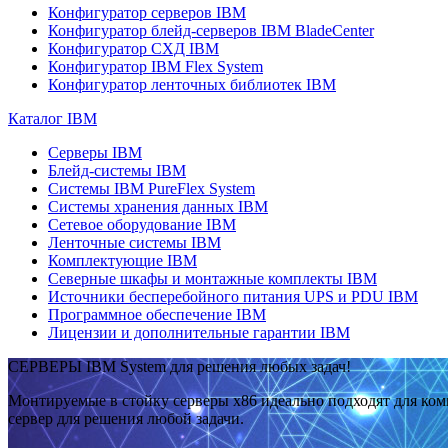
Конфигуратор серверов IBM
Конфигуратор блейд-серверов IBM BladeCenter
Конфигуратор СХД IBM
Конфигуратор IBM Flex System
Конфигуратор ленточных библиотек IBM
Каталог IBM
Серверы IBM
Блейд-системы IBM
Системы IBM PureFlex System
Системы хранения данных IBM
Сетевое оборудование IBM
Ленточные системы IBM
Комплектующие IBM
Северные шкафы и монтажные комплекты IBM
Источники бесперебойного питания UPS и PDU IBM
Программное обеспечение IBM
Лицензии и дополнительные гарантии IBM
СЕРВЕРЫ IBM System для решения любых задач!
Монтируемые в стойку серверы x86 идеально подходят для ко
сервер для решения любой задачи.