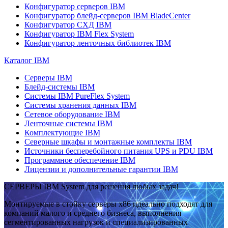
Конфигуратор серверов IBM
Конфигуратор блейд-серверов IBM BladeCenter
Конфигуратор СХД IBM
Конфигуратор IBM Flex System
Конфигуратор ленточных библиотек IBM
Каталог IBM
Серверы IBM
Блейд-системы IBM
Системы IBM PureFlex System
Системы хранения данных IBM
Сетевое оборудование IBM
Ленточные системы IBM
Комплектующие IBM
Северные шкафы и монтажные комплекты IBM
Источники бесперебойного питания UPS и PDU IBM
Программное обеспечение IBM
Лицензии и дополнительные гарантии IBM
СЕРВЕРЫ IBM System для решения любых задач!
Монтируемые в стойку серверы x86 идеально подходят для
компаний малого и среднего бизнеса, выполнения
сегментированных нагрузок и специализированных