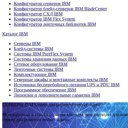
Конфигуратор серверов IBM
Конфигуратор блейд-серверов IBM BladeCenter
Конфигуратор СХД IBM
Конфигуратор IBM Flex System
Конфигуратор ленточных библиотек IBM
Каталог IBM
Серверы IBM
Блейд-системы IBM
Системы IBM PureFlex System
Системы хранения данных IBM
Сетевое оборудование IBM
Ленточные системы IBM
Комплектующие IBM
Северные шкафы и монтажные комплекты IBM
Источники бесперебойного питания UPS и PDU IBM
Программное обеспечение IBM
Лицензии и дополнительные гарантии IBM
СЕРВЕРЫ IBM System для решения любых задач!
Монтируемые в стойку серверы x86 идеально подходят для ко
сервер для решения любой задачи.