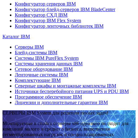
Конфигуратор серверов IBM
Конфигуратор блейд-серверов IBM BladeCenter
Конфигуратор СХД IBM
Конфигуратор IBM Flex System
Конфигуратор ленточных библиотек IBM
Каталог IBM
Серверы IBM
Блейд-системы IBM
Системы IBM PureFlex System
Системы хранения данных IBM
Сетевое оборудование IBM
Ленточные системы IBM
Комплектующие IBM
Северные шкафы и монтажные комплекты IBM
Источники бесперебойного питания UPS и PDU IBM
Программное обеспечение IBM
Лицензии и дополнительные гарантии IBM
СЕРВЕРЫ IBM System для решения любых задач!
Монтируемые в стойку серверы x86 идеально подходят для
компаний малого и среднего бизнеса, выполнения
сегментированных нагрузок и специализированных