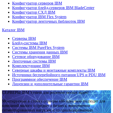
Конфигуратор серверов IBM
Конфигуратор блейд-серверов IBM BladeCenter
Конфигуратор СХД IBM
Конфигуратор IBM Flex System
Конфигуратор ленточных библиотек IBM
Каталог IBM
Серверы IBM
Блейд-системы IBM
Системы IBM PureFlex System
Системы хранения данных IBM
Сетевое оборудование IBM
Ленточные системы IBM
Комплектующие IBM
Северные шкафы и монтажные комплекты IBM
Источники бесперебойного питания UPS и PDU IBM
Программное обеспечение IBM
Лицензии и дополнительные гарантии IBM
СЕРВЕРЫ IBM System для решения любых задач!
Монтируемые в стойку серверы x86 идеально подходят для
компаний малого и среднего бизнеса, выполнения
сегментированных нагрузок и специализированных