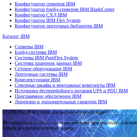
Конфигуратор серверов IBM
Конфигуратор блейд-серверов IBM BladeCenter
Конфигуратор СХД IBM
Конфигуратор IBM Flex System
Конфигуратор ленточных библиотек IBM
Каталог IBM
Серверы IBM
Блейд-системы IBM
Системы IBM PureFlex System
Системы хранения данных IBM
Сетевое оборудование IBM
Ленточные системы IBM
Комплектующие IBM
Северные шкафы и монтажные комплекты IBM
Источники бесперебойного питания UPS и PDU IBM
Программное обеспечение IBM
Лицензии и дополнительные гарантии IBM
СЕРВЕРЫ IBM System для решения любых задач!
Монтируемые в стойку серверы x86 идеально подходят для ко
сервер для решения любой задачи.