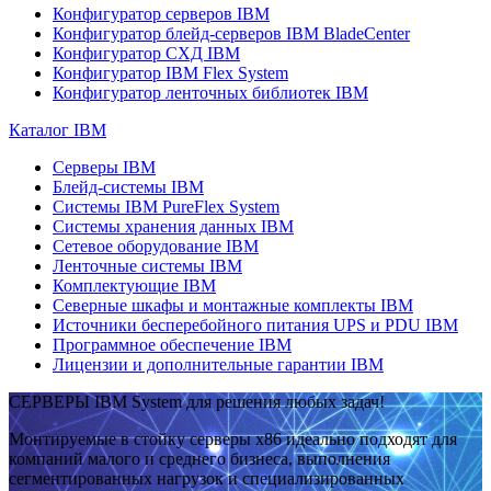
Конфигуратор серверов IBM
Конфигуратор блейд-серверов IBM BladeCenter
Конфигуратор СХД IBM
Конфигуратор IBM Flex System
Конфигуратор ленточных библиотек IBM
Каталог IBM
Серверы IBM
Блейд-системы IBM
Системы IBM PureFlex System
Системы хранения данных IBM
Сетевое оборудование IBM
Ленточные системы IBM
Комплектующие IBM
Северные шкафы и монтажные комплекты IBM
Источники бесперебойного питания UPS и PDU IBM
Программное обеспечение IBM
Лицензии и дополнительные гарантии IBM
СЕРВЕРЫ IBM System для решения любых задач!
Монтируемые в стойку серверы x86 идеально подходят для
компаний малого и среднего бизнеса, выполнения
сегментированных нагрузок и специализированных