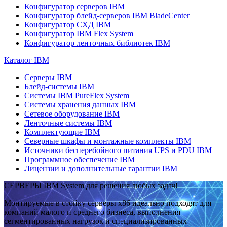
Конфигуратор серверов IBM
Конфигуратор блейд-серверов IBM BladeCenter
Конфигуратор СХД IBM
Конфигуратор IBM Flex System
Конфигуратор ленточных библиотек IBM
Каталог IBM
Серверы IBM
Блейд-системы IBM
Системы IBM PureFlex System
Системы хранения данных IBM
Сетевое оборудование IBM
Ленточные системы IBM
Комплектующие IBM
Северные шкафы и монтажные комплекты IBM
Источники бесперебойного питания UPS и PDU IBM
Программное обеспечение IBM
Лицензии и дополнительные гарантии IBM
СЕРВЕРЫ IBM System для решения любых задач!
Монтируемые в стойку серверы x86 идеально подходят для
компаний малого и среднего бизнеса, выполнения
сегментированных нагрузок и специализированных