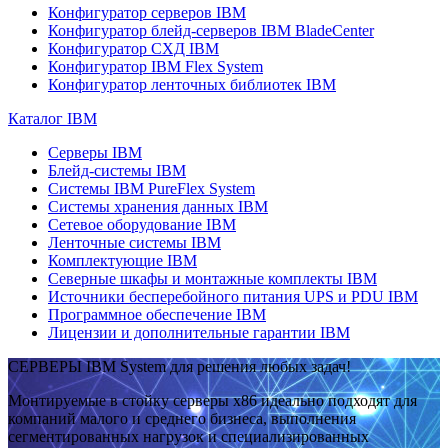
Конфигуратор серверов IBM
Конфигуратор блейд-серверов IBM BladeCenter
Конфигуратор СХД IBM
Конфигуратор IBM Flex System
Конфигуратор ленточных библиотек IBM
Каталог IBM
Серверы IBM
Блейд-системы IBM
Системы IBM PureFlex System
Системы хранения данных IBM
Сетевое оборудование IBM
Ленточные системы IBM
Комплектующие IBM
Северные шкафы и монтажные комплекты IBM
Источники бесперебойного питания UPS и PDU IBM
Программное обеспечение IBM
Лицензии и дополнительные гарантии IBM
СЕРВЕРЫ IBM System для решения любых задач!
Монтируемые в стойку серверы x86 идеально подходят для
компаний малого и среднего бизнеса, выполнения
сегментированных нагрузок и специализированных