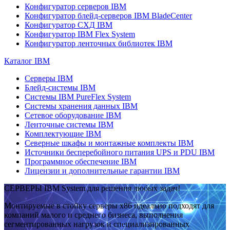
Конфигуратор серверов IBM
Конфигуратор блейд-серверов IBM BladeCenter
Конфигуратор СХД IBM
Конфигуратор IBM Flex System
Конфигуратор ленточных библиотек IBM
Каталог IBM
Серверы IBM
Блейд-системы IBM
Системы IBM PureFlex System
Системы хранения данных IBM
Сетевое оборудование IBM
Ленточные системы IBM
Комплектующие IBM
Северные шкафы и монтажные комплекты IBM
Источники бесперебойного питания UPS и PDU IBM
Программное обеспечение IBM
Лицензии и дополнительные гарантии IBM
СЕРВЕРЫ IBM System для решения любых задач!
Монтируемые в стойку серверы x86 идеально подходят для
компаний малого и среднего бизнеса, выполнения
сегментированных нагрузок и специализированных