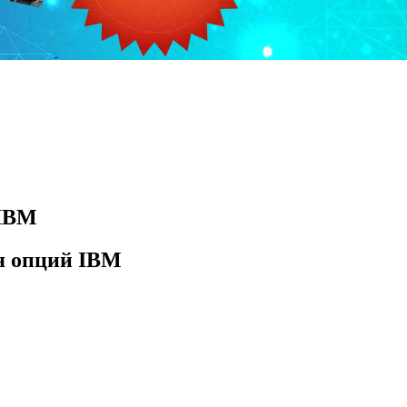
 IBM
я опций IBM