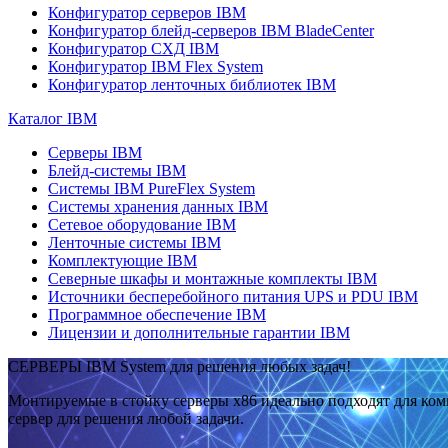
Конфигуратор серверов IBM
Конфигуратор блейд-серверов IBM BladeCenter
Конфигуратор СХД IBM
Конфигуратор IBM Flex System
Конфигуратор ленточных библиотек IBM
Каталог IBM
Серверы IBM
Блейд-системы IBM
Системы IBM PureFlex System
Системы хранения данных IBM
Сетевое оборудование IBM
Ленточные системы IBM
Комплектующие IBM
Северные шкафы и монтажные комплекты IBM
Источники бесперебойного питания UPS и PDU IBM
Программное обеспечение IBM
Лицензии и дополнительные гарантии IBM
СЕРВЕРЫ IBM System для решения любых задач!
Монтируемые в стойку серверы x86 идеально подходят для ко
сервер для решения любой задачи.