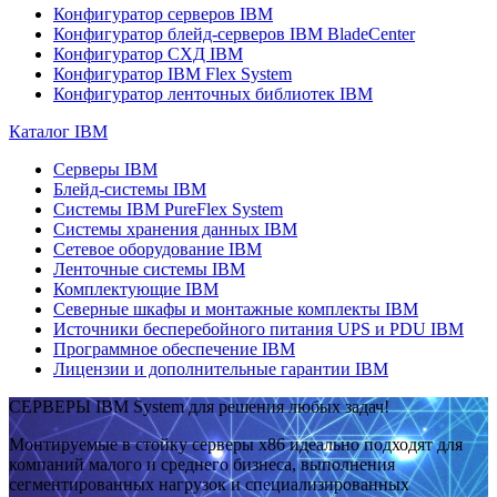
Конфигуратор серверов IBM
Конфигуратор блейд-серверов IBM BladeCenter
Конфигуратор СХД IBM
Конфигуратор IBM Flex System
Конфигуратор ленточных библиотек IBM
Каталог IBM
Серверы IBM
Блейд-системы IBM
Системы IBM PureFlex System
Системы хранения данных IBM
Сетевое оборудование IBM
Ленточные системы IBM
Комплектующие IBM
Северные шкафы и монтажные комплекты IBM
Источники бесперебойного питания UPS и PDU IBM
Программное обеспечение IBM
Лицензии и дополнительные гарантии IBM
СЕРВЕРЫ IBM System для решения любых задач!
Монтируемые в стойку серверы x86 идеально подходят для
компаний малого и среднего бизнеса, выполнения
сегментированных нагрузок и специализированных