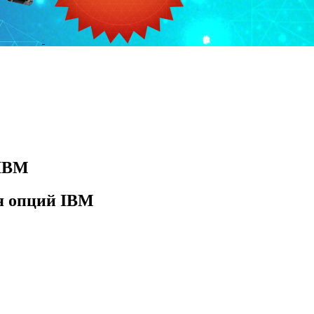
 IBM
я опций IBM