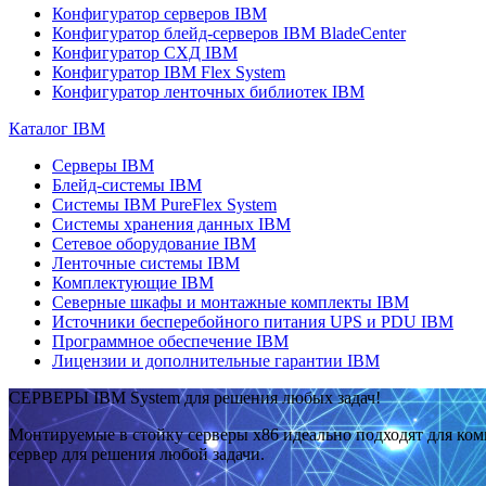
Конфигуратор серверов IBM
Конфигуратор блейд-серверов IBM BladeCenter
Конфигуратор СХД IBM
Конфигуратор IBM Flex System
Конфигуратор ленточных библиотек IBM
Каталог IBM
Серверы IBM
Блейд-системы IBM
Системы IBM PureFlex System
Системы хранения данных IBM
Сетевое оборудование IBM
Ленточные системы IBM
Комплектующие IBM
Северные шкафы и монтажные комплекты IBM
Источники бесперебойного питания UPS и PDU IBM
Программное обеспечение IBM
Лицензии и дополнительные гарантии IBM
СЕРВЕРЫ IBM System для решения любых задач!
Монтируемые в стойку серверы x86 идеально подходят для ко
сервер для решения любой задачи.