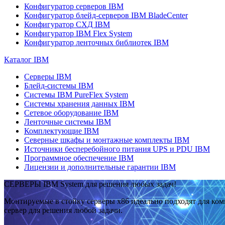
Конфигуратор серверов IBM
Конфигуратор блейд-серверов IBM BladeCenter
Конфигуратор СХД IBM
Конфигуратор IBM Flex System
Конфигуратор ленточных библиотек IBM
Каталог IBM
Серверы IBM
Блейд-системы IBM
Системы IBM PureFlex System
Системы хранения данных IBM
Сетевое оборудование IBM
Ленточные системы IBM
Комплектующие IBM
Северные шкафы и монтажные комплекты IBM
Источники бесперебойного питания UPS и PDU IBM
Программное обеспечение IBM
Лицензии и дополнительные гарантии IBM
СЕРВЕРЫ IBM System для решения любых задач!
Монтируемые в стойку серверы x86 идеально подходят для ко
сервер для решения любой задачи.