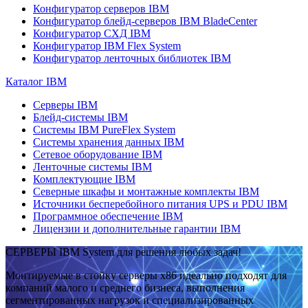
Конфигуратор серверов IBM
Конфигуратор блейд-серверов IBM BladeCenter
Конфигуратор СХД IBM
Конфигуратор IBM Flex System
Конфигуратор ленточных библиотек IBM
Каталог IBM
Серверы IBM
Блейд-системы IBM
Системы IBM PureFlex System
Системы хранения данных IBM
Сетевое оборудование IBM
Ленточные системы IBM
Комплектующие IBM
Северные шкафы и монтажные комплекты IBM
Источники бесперебойного питания UPS и PDU IBM
Программное обеспечение IBM
Лицензии и дополнительные гарантии IBM
СЕРВЕРЫ IBM System для решения любых задач!
Монтируемые в стойку серверы x86 идеально подходят для
компаний малого и среднего бизнеса, выполнения
сегментированных нагрузок и специализированных