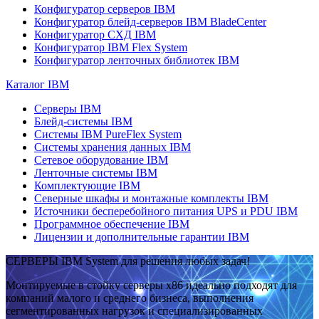
Конфигуратор серверов IBM
Конфигуратор блейд-серверов IBM BladeCenter
Конфигуратор СХД IBM
Конфигуратор IBM Flex System
Конфигуратор ленточных библиотек IBM
Каталог IBM
Серверы IBM
Блейд-системы IBM
Системы IBM PureFlex System
Системы хранения данных IBM
Сетевое оборудование IBM
Ленточные системы IBM
Комплектующие IBM
Северные шкафы и монтажные комплекты IBM
Источники бесперебойного питания UPS и PDU IBM
Программное обеспечение IBM
Лицензии и дополнительные гарантии IBM
СЕРВЕРЫ IBM System для решения любых задач!
Монтируемые в стойку серверы x86 идеально подходят для
компаний малого и среднего бизнеса, выполнения
сегментированных нагрузок и специализированных