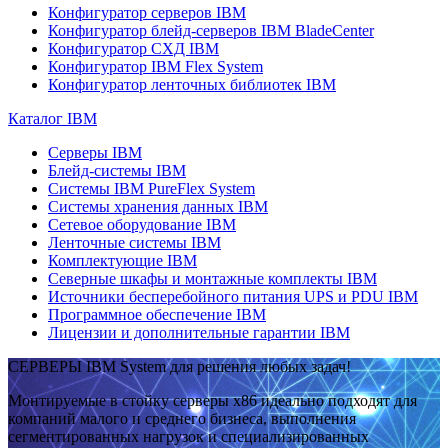
Конфигуратор серверов IBM
Конфигуратор блейд-серверов IBM BladeCenter
Конфигуратор СХД IBM
Конфигуратор IBM Flex System
Конфигуратор ленточных библиотек IBM
Каталог IBM
Серверы IBM
Блейд-системы IBM
Системы IBM PureFlex System
Системы хранения данных IBM
Сетевое оборудование IBM
Ленточные системы IBM
Комплектующие IBM
Северные шкафы и монтажные комплекты IBM
Источники бесперебойного питания UPS и PDU IBM
Программное обеспечение IBM
Лицензии и дополнительные гарантии IBM
СЕРВЕРЫ IBM System для решения любых задач!
Монтируемые в стойку серверы x86 идеально подходят для
компаний малого и среднего бизнеса, выполнения
сегментированных нагрузок и специализированных