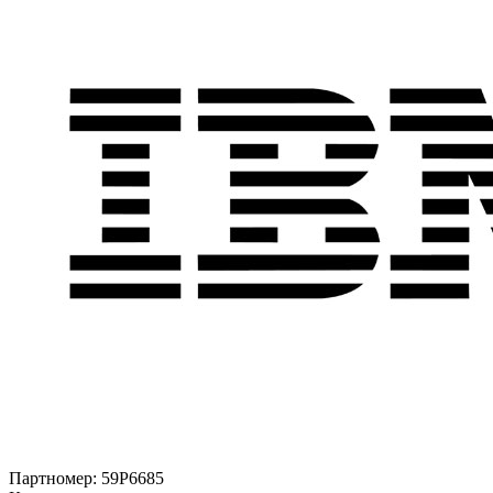
Партномер:
59P6685