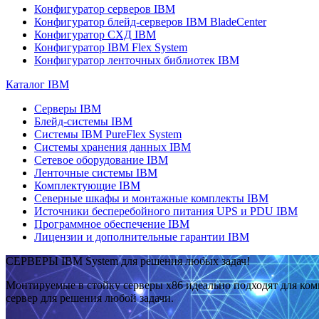
Конфигуратор серверов IBM
Конфигуратор блейд-серверов IBM BladeCenter
Конфигуратор СХД IBM
Конфигуратор IBM Flex System
Конфигуратор ленточных библиотек IBM
Каталог IBM
Серверы IBM
Блейд-системы IBM
Системы IBM PureFlex System
Системы хранения данных IBM
Сетевое оборудование IBM
Ленточные системы IBM
Комплектующие IBM
Северные шкафы и монтажные комплекты IBM
Источники бесперебойного питания UPS и PDU IBM
Программное обеспечение IBM
Лицензии и дополнительные гарантии IBM
СЕРВЕРЫ IBM System для решения любых задач!
Монтируемые в стойку серверы x86 идеально подходят для ко
сервер для решения любой задачи.