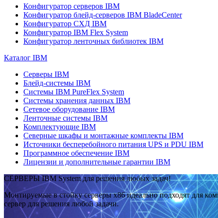
Конфигуратор серверов IBM
Конфигуратор блейд-серверов IBM BladeCenter
Конфигуратор СХД IBM
Конфигуратор IBM Flex System
Конфигуратор ленточных библиотек IBM
Каталог IBM
Серверы IBM
Блейд-системы IBM
Системы IBM PureFlex System
Системы хранения данных IBM
Сетевое оборудование IBM
Ленточные системы IBM
Комплектующие IBM
Северные шкафы и монтажные комплекты IBM
Источники бесперебойного питания UPS и PDU IBM
Программное обеспечение IBM
Лицензии и дополнительные гарантии IBM
СЕРВЕРЫ IBM System для решения любых задач!
Монтируемые в стойку серверы x86 идеально подходят для ко
сервер для решения любой задачи.