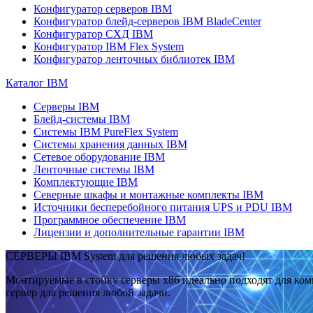
Конфигуратор серверов IBM
Конфигуратор блейд-серверов IBM BladeCenter
Конфигуратор СХД IBM
Конфигуратор IBM Flex System
Конфигуратор ленточных библиотек IBM
Каталог IBM
Серверы IBM
Блейд-системы IBM
Системы IBM PureFlex System
Системы хранения данных IBM
Сетевое оборудование IBM
Ленточные системы IBM
Комплектующие IBM
Северные шкафы и монтажные комплекты IBM
Источники бесперебойного питания UPS и PDU IBM
Программное обеспечение IBM
Лицензии и дополнительные гарантии IBM
СЕРВЕРЫ IBM System для решения любых задач!
Монтируемые в стойку серверы x86 идеально подходят для ко
сервер для решения любой задачи.