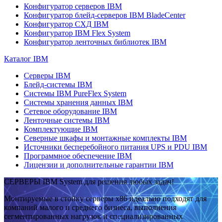
Конфигуратор серверов IBM
Конфигуратор блейд-серверов IBM BladeCenter
Конфигуратор СХД IBM
Конфигуратор IBM Flex System
Конфигуратор ленточных библиотек IBM
Каталог IBM
Серверы IBM
Блейд-системы IBM
Системы IBM PureFlex System
Системы хранения данных IBM
Сетевое оборудование IBM
Ленточные системы IBM
Комплектующие IBM
Северные шкафы и монтажные комплекты IBM
Источники бесперебойного питания UPS и PDU IBM
Программное обеспечение IBM
Лицензии и дополнительные гарантии IBM
СЕРВЕРЫ IBM System для решения любых задач!
Монтируемые в стойку серверы x86 идеально подходят для
компаний малого и среднего бизнеса, выполнения
сегментированных нагрузок и специализированных