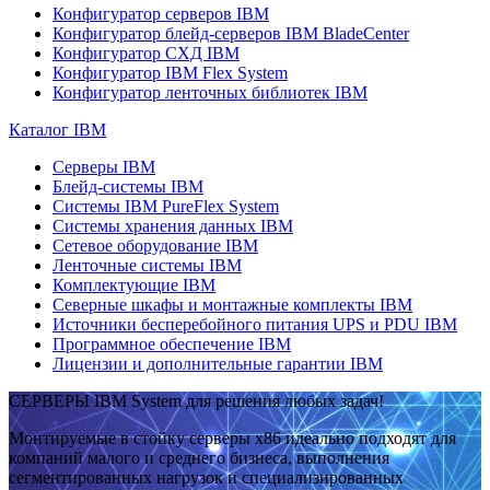
Конфигуратор серверов IBM
Конфигуратор блейд-серверов IBM BladeCenter
Конфигуратор СХД IBM
Конфигуратор IBM Flex System
Конфигуратор ленточных библиотек IBM
Каталог IBM
Серверы IBM
Блейд-системы IBM
Системы IBM PureFlex System
Системы хранения данных IBM
Сетевое оборудование IBM
Ленточные системы IBM
Комплектующие IBM
Северные шкафы и монтажные комплекты IBM
Источники бесперебойного питания UPS и PDU IBM
Программное обеспечение IBM
Лицензии и дополнительные гарантии IBM
СЕРВЕРЫ IBM System для решения любых задач!
Монтируемые в стойку серверы x86 идеально подходят для
компаний малого и среднего бизнеса, выполнения
сегментированных нагрузок и специализированных