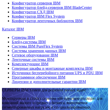
Конфигуратор серверов IBM
Конфигуратор блейд-серверов IBM BladeCenter
Конфигуратор СХД IBM
Конфигуратор IBM Flex System
Конфигуратор ленточных библиотек IBM
Каталог IBM
Серверы IBM
Блейд-системы IBM
Системы IBM PureFlex System
Системы хранения данных IBM
Сетевое оборудование IBM
Ленточные системы IBM
Комплектующие IBM
Северные шкафы и монтажные комплекты IBM
Источники бесперебойного питания UPS и PDU IBM
Программное обеспечение IBM
Лицензии и дополнительные гарантии IBM
СЕРВЕРЫ IBM System для решения любых задач!
Монтируемые в стойку серверы x86 идеально подходят для
компаний малого и среднего бизнеса, выполнения
сегментированных нагрузок и специализированных