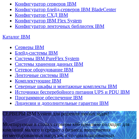
Конфигуратор серверов IBM
Конфигуратор блейд-серверов IBM BladeCenter
Конфигуратор СХД IBM
Конфигуратор IBM Flex System
Конфигуратор ленточных библиотек IBM
Каталог IBM
Серверы IBM
Блейд-системы IBM
Системы IBM PureFlex System
Системы хранения данных IBM
Сетевое оборудование IBM
Ленточные системы IBM
Комплектующие IBM
Северные шкафы и монтажные комплекты IBM
Источники бесперебойного питания UPS и PDU IBM
Программное обеспечение IBM
Лицензии и дополнительные гарантии IBM
СЕРВЕРЫ IBM System для решения любых задач!
Монтируемые в стойку серверы x86 идеально подходят для
компаний малого и среднего бизнеса, выполнения
сегментированных нагрузок и специализированных