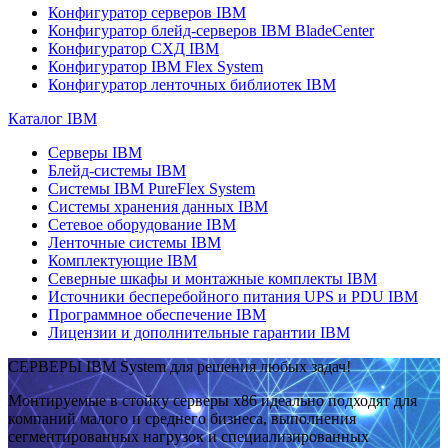
Конфигуратор серверов IBM
Конфигуратор блейд-серверов IBM BladeCenter
Конфигуратор СХД IBM
Конфигуратор IBM Flex System
Конфигуратор ленточных библиотек IBM
Каталог IBM
Серверы IBM
Блейд-системы IBM
Системы IBM PureFlex System
Системы хранения данных IBM
Сетевое оборудование IBM
Ленточные системы IBM
Комплектующие IBM
Северные шкафы и монтажные комплекты IBM
Источники бесперебойного питания UPS и PDU IBM
Программное обеспечение IBM
Лицензии и дополнительные гарантии IBM
СЕРВЕРЫ IBM System для решения любых задач!
Монтируемые в стойку серверы x86 идеально подходят для
компаний малого и среднего бизнеса, выполнения
сегментированных нагрузок и специализированных