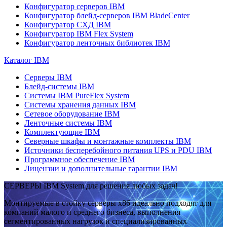
Конфигуратор серверов IBM
Конфигуратор блейд-серверов IBM BladeCenter
Конфигуратор СХД IBM
Конфигуратор IBM Flex System
Конфигуратор ленточных библиотек IBM
Каталог IBM
Серверы IBM
Блейд-системы IBM
Системы IBM PureFlex System
Системы хранения данных IBM
Сетевое оборудование IBM
Ленточные системы IBM
Комплектующие IBM
Северные шкафы и монтажные комплекты IBM
Источники бесперебойного питания UPS и PDU IBM
Программное обеспечение IBM
Лицензии и дополнительные гарантии IBM
СЕРВЕРЫ IBM System для решения любых задач!
Монтируемые в стойку серверы x86 идеально подходят для
компаний малого и среднего бизнеса, выполнения
сегментированных нагрузок и специализированных