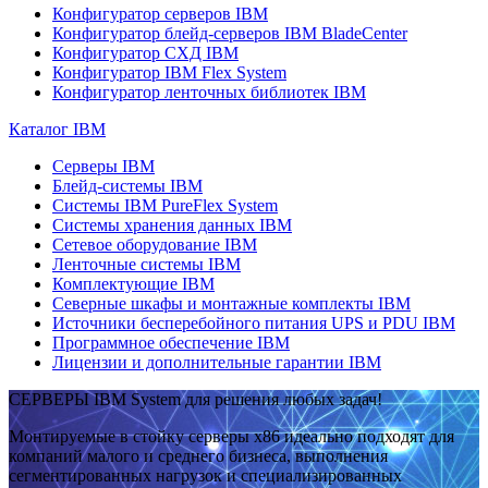
Конфигуратор серверов IBM
Конфигуратор блейд-серверов IBM BladeCenter
Конфигуратор СХД IBM
Конфигуратор IBM Flex System
Конфигуратор ленточных библиотек IBM
Каталог IBM
Серверы IBM
Блейд-системы IBM
Системы IBM PureFlex System
Системы хранения данных IBM
Сетевое оборудование IBM
Ленточные системы IBM
Комплектующие IBM
Северные шкафы и монтажные комплекты IBM
Источники бесперебойного питания UPS и PDU IBM
Программное обеспечение IBM
Лицензии и дополнительные гарантии IBM
СЕРВЕРЫ IBM System для решения любых задач!
Монтируемые в стойку серверы x86 идеально подходят для
компаний малого и среднего бизнеса, выполнения
сегментированных нагрузок и специализированных