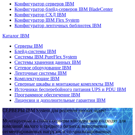
Конфигуратор серверов IBM
Конфигуратор блейд-серверов IBM BladeCenter
Конфигуратор СХД IBM
Конфигуратор IBM Flex System
Конфигуратор ленточных библиотек IBM
Каталог IBM
Серверы IBM
Блейд-системы IBM
Системы IBM PureFlex System
Системы хранения данных IBM
Сетевое оборудование IBM
Ленточные системы IBM
Комплектующие IBM
Северные шкафы и монтажные комплекты IBM
Источники бесперебойного питания UPS и PDU IBM
Программное обеспечение IBM
Лицензии и дополнительные гарантии IBM
СЕРВЕРЫ IBM System для решения любых задач!
Монтируемые в стойку серверы x86 идеально подходят для
компаний малого и среднего бизнеса, выполнения
сегментированных нагрузок и специализированных