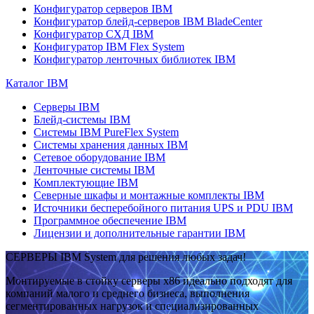
Конфигуратор серверов IBM
Конфигуратор блейд-серверов IBM BladeCenter
Конфигуратор СХД IBM
Конфигуратор IBM Flex System
Конфигуратор ленточных библиотек IBM
Каталог IBM
Серверы IBM
Блейд-системы IBM
Системы IBM PureFlex System
Системы хранения данных IBM
Сетевое оборудование IBM
Ленточные системы IBM
Комплектующие IBM
Северные шкафы и монтажные комплекты IBM
Источники бесперебойного питания UPS и PDU IBM
Программное обеспечение IBM
Лицензии и дополнительные гарантии IBM
СЕРВЕРЫ IBM System для решения любых задач!
Монтируемые в стойку серверы x86 идеально подходят для
компаний малого и среднего бизнеса, выполнения
сегментированных нагрузок и специализированных