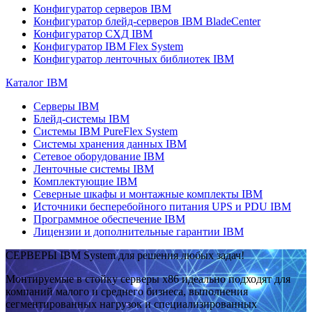
Конфигуратор серверов IBM
Конфигуратор блейд-серверов IBM BladeCenter
Конфигуратор СХД IBM
Конфигуратор IBM Flex System
Конфигуратор ленточных библиотек IBM
Каталог IBM
Серверы IBM
Блейд-системы IBM
Системы IBM PureFlex System
Системы хранения данных IBM
Сетевое оборудование IBM
Ленточные системы IBM
Комплектующие IBM
Северные шкафы и монтажные комплекты IBM
Источники бесперебойного питания UPS и PDU IBM
Программное обеспечение IBM
Лицензии и дополнительные гарантии IBM
СЕРВЕРЫ IBM System для решения любых задач!
Монтируемые в стойку серверы x86 идеально подходят для
компаний малого и среднего бизнеса, выполнения
сегментированных нагрузок и специализированных