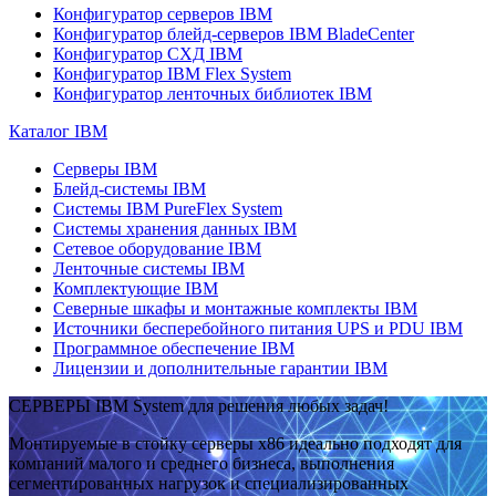
Конфигуратор серверов IBM
Конфигуратор блейд-серверов IBM BladeCenter
Конфигуратор СХД IBM
Конфигуратор IBM Flex System
Конфигуратор ленточных библиотек IBM
Каталог IBM
Серверы IBM
Блейд-системы IBM
Системы IBM PureFlex System
Системы хранения данных IBM
Сетевое оборудование IBM
Ленточные системы IBM
Комплектующие IBM
Северные шкафы и монтажные комплекты IBM
Источники бесперебойного питания UPS и PDU IBM
Программное обеспечение IBM
Лицензии и дополнительные гарантии IBM
СЕРВЕРЫ IBM System для решения любых задач!
Монтируемые в стойку серверы x86 идеально подходят для
компаний малого и среднего бизнеса, выполнения
сегментированных нагрузок и специализированных