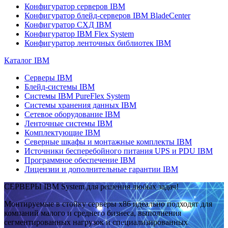
Конфигуратор серверов IBM
Конфигуратор блейд-серверов IBM BladeCenter
Конфигуратор СХД IBM
Конфигуратор IBM Flex System
Конфигуратор ленточных библиотек IBM
Каталог IBM
Серверы IBM
Блейд-системы IBM
Системы IBM PureFlex System
Системы хранения данных IBM
Сетевое оборудование IBM
Ленточные системы IBM
Комплектующие IBM
Северные шкафы и монтажные комплекты IBM
Источники бесперебойного питания UPS и PDU IBM
Программное обеспечение IBM
Лицензии и дополнительные гарантии IBM
СЕРВЕРЫ IBM System для решения любых задач!
Монтируемые в стойку серверы x86 идеально подходят для
компаний малого и среднего бизнеса, выполнения
сегментированных нагрузок и специализированных