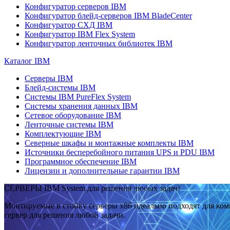
Конфигуратор серверов IBM
Конфигуратор блейд-серверов IBM BladeCenter
Конфигуратор СХД IBM
Конфигуратор IBM Flex System
Конфигуратор ленточных библиотек IBM
Каталог IBM
Серверы IBM
Блейд-системы IBM
Системы IBM PureFlex System
Системы хранения данных IBM
Сетевое оборудование IBM
Ленточные системы IBM
Комплектующие IBM
Северные шкафы и монтажные комплекты IBM
Источники бесперебойного питания UPS и PDU IBM
Программное обеспечение IBM
Лицензии и дополнительные гарантии IBM
СЕРВЕРЫ IBM System для решения любых задач!
Монтируемые в стойку серверы x86 идеально подходят для ко
сервер для решения любой задачи.