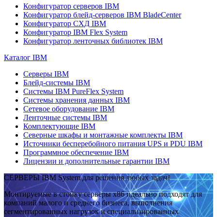
Конфигуратор серверов IBM
Конфигуратор блейд-серверов IBM BladeCenter
Конфигуратор СХД IBM
Конфигуратор IBM Flex System
Конфигуратор ленточных библиотек IBM
Каталог IBM
Серверы IBM
Блейд-системы IBM
Системы IBM PureFlex System
Системы хранения данных IBM
Сетевое оборудование IBM
Ленточные системы IBM
Комплектующие IBM
Северные шкафы и монтажные комплекты IBM
Источники бесперебойного питания UPS и PDU IBM
Программное обеспечение IBM
Лицензии и дополнительные гарантии IBM
СЕРВЕРЫ IBM System для решения любых задач!
Монтируемые в стойку серверы x86 идеально подходят для
компаний малого и среднего бизнеса, выполнения
сегментированных нагрузок и специализированных