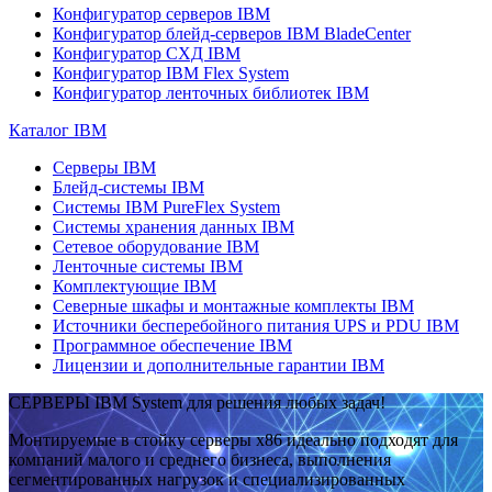
Конфигуратор серверов IBM
Конфигуратор блейд-серверов IBM BladeCenter
Конфигуратор СХД IBM
Конфигуратор IBM Flex System
Конфигуратор ленточных библиотек IBM
Каталог IBM
Серверы IBM
Блейд-системы IBM
Системы IBM PureFlex System
Системы хранения данных IBM
Сетевое оборудование IBM
Ленточные системы IBM
Комплектующие IBM
Северные шкафы и монтажные комплекты IBM
Источники бесперебойного питания UPS и PDU IBM
Программное обеспечение IBM
Лицензии и дополнительные гарантии IBM
СЕРВЕРЫ IBM System для решения любых задач!
Монтируемые в стойку серверы x86 идеально подходят для
компаний малого и среднего бизнеса, выполнения
сегментированных нагрузок и специализированных