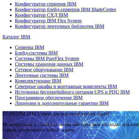
Конфигуратор серверов IBM
Конфигуратор блейд-серверов IBM BladeCenter
Конфигуратор СХД IBM
Конфигуратор IBM Flex System
Конфигуратор ленточных библиотек IBM
Каталог IBM
Серверы IBM
Блейд-системы IBM
Системы IBM PureFlex System
Системы хранения данных IBM
Сетевое оборудование IBM
Ленточные системы IBM
Комплектующие IBM
Северные шкафы и монтажные комплекты IBM
Источники бесперебойного питания UPS и PDU IBM
Программное обеспечение IBM
Лицензии и дополнительные гарантии IBM
СЕРВЕРЫ IBM System для решения любых задач!
Монтируемые в стойку серверы x86 идеально подходят для ко
сервер для решения любой задачи.